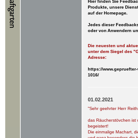
Hier finden Sie Feedba
Produkte, unsere Dienst
auf der Homepage.
Jedes dieser Feedback
oder von Anwendern un
Die neuesten und aktue
unter dem Siegel des "
Adresse:
https://www.gepruefte
1016/
01.02.2021
"Sehr geehrter Herr Reit
das Räucherstövchen ist
begeistert!
Die einmalige Machart, di
und ganz besonders die Hö