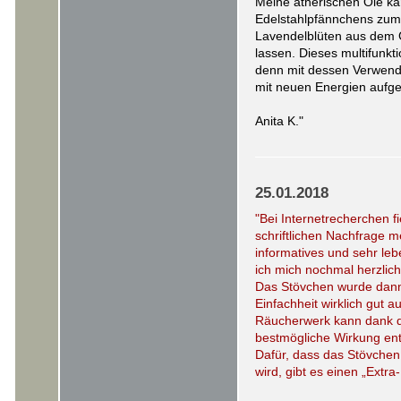
Meine ätherischen Öle ka
Edelstahlpfännchens zum 
Lavendelblüten aus dem G
lassen. Dieses multifunkt
denn mit dessen Verwendu
mit neuen Energien aufge
Anita K."
25.01.2018
"Bei Internetrecherchen f
schriftlichen Nachfrage m
informatives und sehr leb
ich mich nochmal herzlic
Das Stövchen wurde dann s
Einfachheit wirklich gut a
Räucherwerk kann dank de
bestmögliche Wirkung ent
Dafür, dass das Stövchen 
wird, gibt es einen „Extra