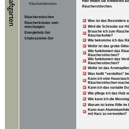
Hier finden Sie Antworten au
Räucherstövchen
Räucherstövchen.
Räucherstövchen
Was ist das Besondere a
Räucherkräuter und -
Wird die Schraube zur H
mischungen
Brauche ich zum Räucher
Energieholz-Set
Räucherkohle?
Chakrasteine-Set
Wie bekomme ich das Rä
Wofür ist das grobe Gitt
Wie funktioniert das Räu
Räucherstövchen?
Wie funktioniert das Verd
Räucherstövchen?
Wofür ist das Aromapfän
Was heißt "verduften" b
Kann ich eine Hausräuch
Räucherstövchen mach
Kann ich das variable D
Wie pflege ich das Holz 
Wie kann ich die Messing
Warum ist keine Rille im
Kann man Aluminiumfoli
mit Harz zu vermeiden?