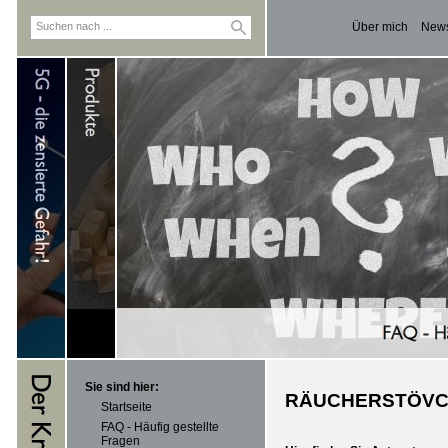
Über mich
News
Sie sind hier:
RÄUCHERSTÖV
Startseite
FAQ - Häufig gestellte
Fragen