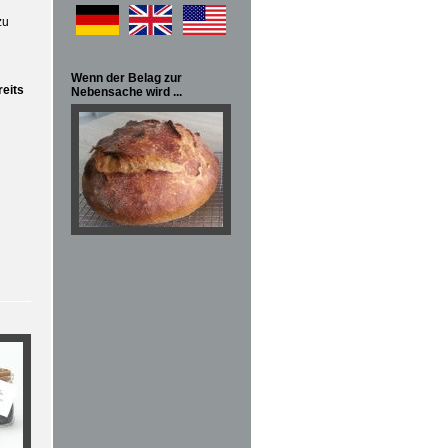
zu
Wenn der Belag zur
reits
Nebensache wird ...