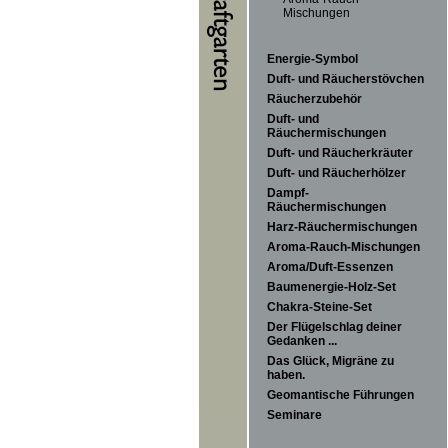
Mischungen
Energie-Symbol
Duft- und Räucherstövchen
Räucherzubehör
Duft- und
Räuchermischungen
Duft- und Räucherkräuter
Duft- und Räucherhölzer
Dampf-
Räuchermischungen
Harz-Räuchermischungen
Aroma-Rauch-Mischungen
Aroma/Duft-Essenzen
Baumenergie-Holz-Set
Chakra-Steine-Set
Der Flügelschlag deiner
Gedanken ...
Das Glück, Migräne zu
haben.
Geomantische Führungen
Seminare