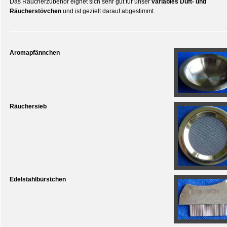
Das Räucherzubehör eignet sich sehr gut für unser
variables Duft- und
Räucherstövchen
und ist gezielt darauf abgestimmt.
Aromapfännchen
Räuchersieb
Edelstahlbürstchen