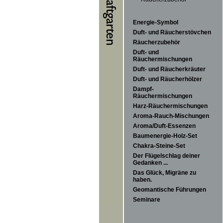
Energie-Symbol
Duft- und Räucherstövchen
Räucherzubehör
Duft- und
Räuchermischungen
Duft- und Räucherkräuter
Duft- und Räucherhölzer
Dampf-
Räuchermischungen
Harz-Räuchermischungen
Aroma-Rauch-Mischungen
Aroma/Duft-Essenzen
Baumenergie-Holz-Set
Chakra-Steine-Set
Der Flügelschlag deiner
Gedanken ...
Das Glück, Migräne zu
haben.
Geomantische Führungen
Seminare