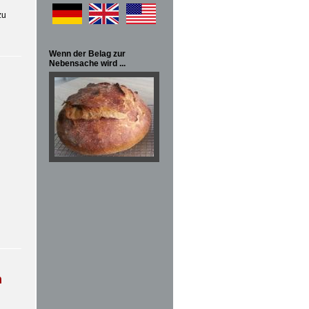
zu
Wenn der Belag zur
Nebensache wird ...
n