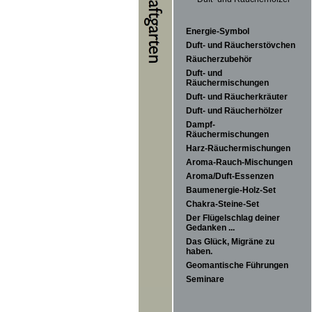
Energie-Symbol
Duft- und Räucherstövchen
Räucherzubehör
Duft- und
Räuchermischungen
Duft- und Räucherkräuter
Duft- und Räucherhölzer
Dampf-
Räuchermischungen
Harz-Räuchermischungen
Aroma-Rauch-Mischungen
Aroma/Duft-Essenzen
Baumenergie-Holz-Set
Chakra-Steine-Set
Der Flügelschlag deiner
Gedanken ...
Das Glück, Migräne zu
haben.
Geomantische Führungen
Seminare