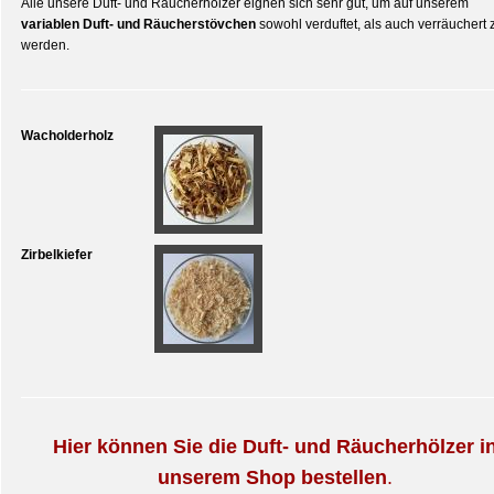
Alle unsere Duft- und Räucherhölzer eignen sich sehr gut, um auf unserem
variablen Duft- und Räucherstövchen
sowohl verduftet, als auch verräuchert 
werden.
Wacholderholz
Zirbelkiefer
Hier können Sie die Duft- und Räucherhölzer i
unserem Shop bestellen
.